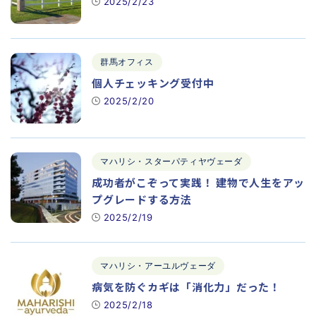
2025/2/23
群馬オフィス
個人チェッキング受付中
2025/2/20
マハリシ・スターパティヤヴェーダ
成功者がこぞって実践！ 建物で人生をアッ
プグレードする方法
2025/2/19
マハリシ・アーユルヴェーダ
病気を防ぐカギは「消化力」だった！
2025/2/18