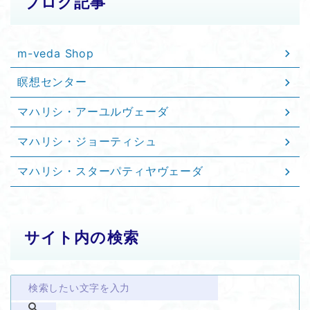
ブログ記事
m-veda Shop
瞑想センター
マハリシ・アーユルヴェーダ
マハリシ・ジョーティシュ
マハリシ・スターパティヤヴェーダ
サイト内の検索