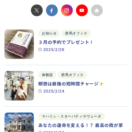
お知らせ
群馬オフィス
３月の予約でプレゼント！
2025/2/26
体験談
群馬オフィス
瞑想は最強の短時間チャージ
2025/2/24
マハリシ・スターパティヤヴェーダ
あなたの運命を変える！？ 最高の我が家