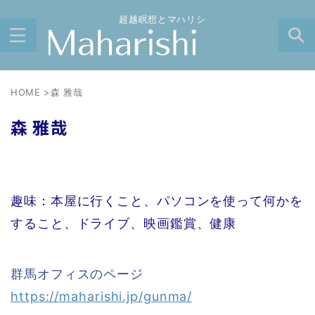
超越瞑想とマハリシ
HOME
>
森 雅哉
森 雅哉
趣味：本屋に行くこと、パソコンを使って何かを
すること、ドライブ、映画鑑賞、健康
群馬オフィスのページ
https://maharishi.jp/gunma/