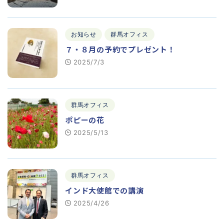
お知らせ
群馬オフィス
７・８月の予約でプレゼント！
2025/7/3
群馬オフィス
ポピーの花
2025/5/13
群馬オフィス
インド大使館での講演
2025/4/26