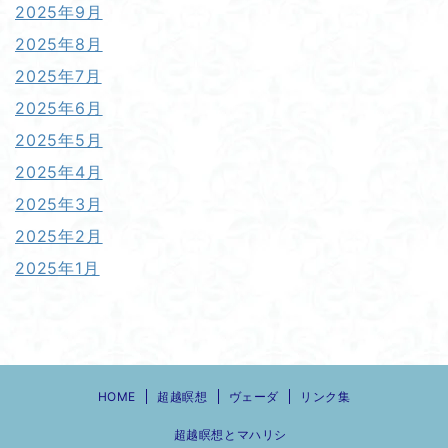
2025年9月
2025年8月
2025年7月
2025年6月
2025年5月
2025年4月
2025年3月
2025年2月
2025年1月
HOME
超越瞑想
ヴェーダ
リンク集
超越瞑想とマハリシ