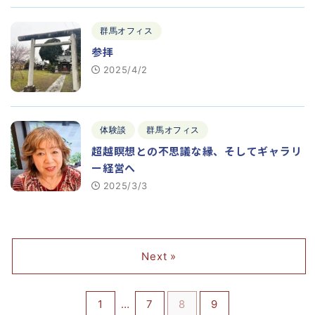
群馬オフィス
参拝
2025/4/2
体験談
群馬オフィス
超越瞑想との不思議な縁、そしてギャラリ
ー経営へ
2025/3/3
Next »
1
…
7
8
9