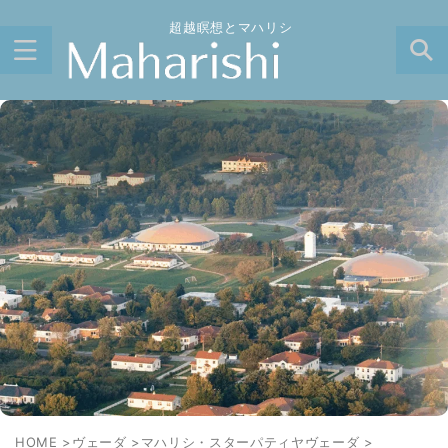
超越瞑想とマハリシ
HOME
>
ヴェーダ
>
マハリシ・スターパティヤヴェーダ
>