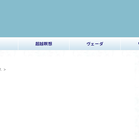
超越瞑想
ヴェーダ
ス
>