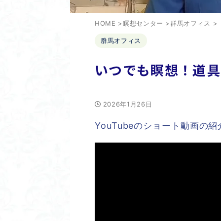
HOME
>
瞑想センター
>
群馬オフィス
>
群馬オフィス
いつでも瞑想！道具
2026年1月26日
YouTubeのショート動画の